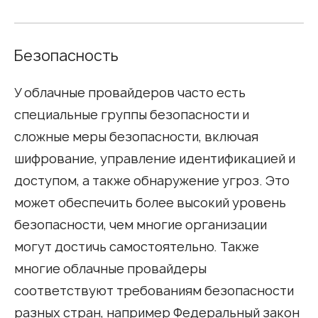
Безопасность
У облачные провайдеров часто есть
специальные группы безопасности и
сложные меры безопасности, включая
шифрование, управление идентификацией и
доступом, а также обнаружение угроз. Это
может обеспечить более высокий уровень
безопасности, чем многие организации
могут достичь самостоятельно. Также
многие облачные провайдеры
соответствуют требованиям безопасности
разных стран, например Федеральный закон