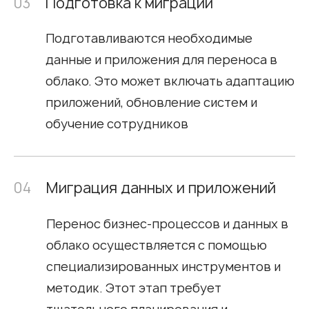
03
Подготовка к миграции
Подготавливаются необходимые
данные и приложения для переноса в
облако. Это может включать адаптацию
приложений, обновление систем и
обучение сотрудников
04
Миграция данных и приложений
Перенос бизнес-процессов и данных в
облако осуществляется с помощью
специализированных инструментов и
методик. Этот этап требует