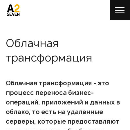
Облачная
трансформация
Облачная трансформация - это
процесс переноса бизнес-
операций, приложений и данных в
облако, то есть на удаленные
серверы, которые предоставляют