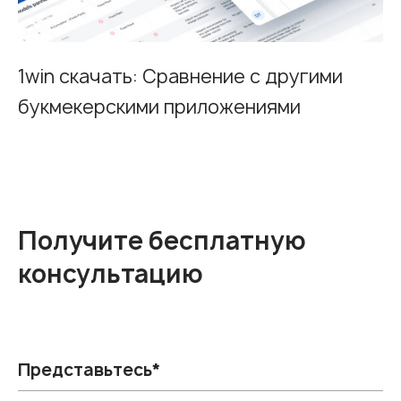
1win скачать: Сравнение с другими
букмекерскими приложениями
Получите бесплатную
консультацию
Представьтесь*