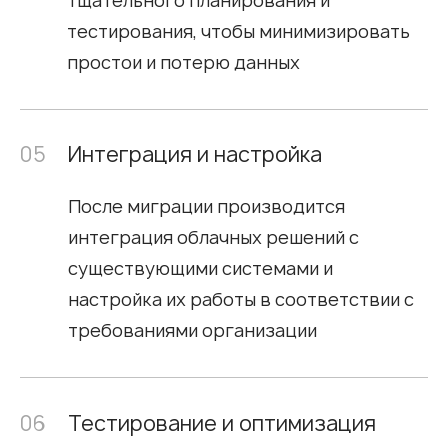
тщательного планирования и
тестирования, чтобы минимизировать
простои и потерю данных
05
Интеграция и настройка
После миграции производится
интеграция облачных решений с
существующими системами и
настройка их работы в соответствии с
требованиями организации
06
Тестирование и оптимизация