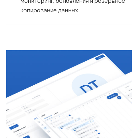
мониторинг, обновления и резервное
копирование данных