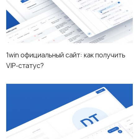
1win официальный сайт: как получить
VIP-статус?