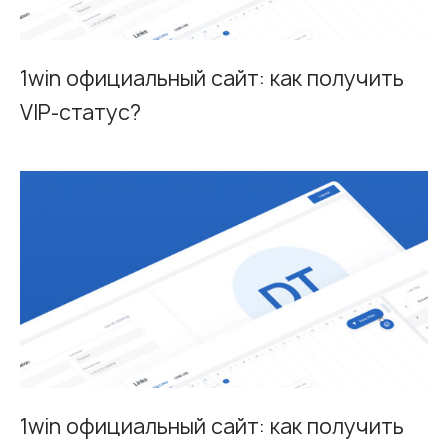
1win официальный сайт: как получить
VIP-статус?
1win официальный сайт: как получить