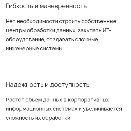
Гибкость и маневренность
Нет необходимости строить собственные
центры обработки данных, закупать ИТ-
оборудование, создавать сложные
инженерные системы
Надежность и доступность
Растет объем данных в корпоративных
информационных системах и увеличивается
сложность их обработки